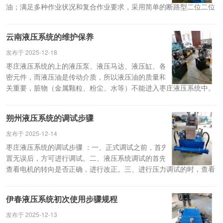
油；满足多种作业状况和复合作业要求，采用简单的断路型二位二位
二位通阀和插座阀；将油从某个油路直接引向另一个油路，多采用单
向阀防止油回流，构成单向通道。
云南液压系统的维护保养
发布于 2025-12-18
枣庄液压系统的上的液压泵、液压马达、液压缸、各种液压阀都是精
密元件，而液压油是传动介质，所以液压油的质量和液压油的清洁至
关重要，脏物（金属颗粒、粉尘、水等）不能进入枣庄液压系统中。
重要：在高温条件下液压油的有效使用寿命将大大降低；高温能够引
起密封垫片漏油；高温会使油的黏度和润滑性能下降。
朔州液压系统的调试步骤
发布于 2025-12-14
枣庄液压系统的调试步骤 ：一、正式调试之前，首先确认整个系统装
置无误后，方可进行调试。二、液压系统调试的首先阶段是空运转，
查看电机的转向是否正确，进行改正。三、进行压力调试的时，查看
整改系统有无泄漏现象，采取有用的处理办法。 四、当压力调试没有
问题之后，发动电机带动泵运转；调理变幅油缸的速度使之到达合适
伊春液压系统初次使用步骤规程
的要求。
发布于 2025-12-13