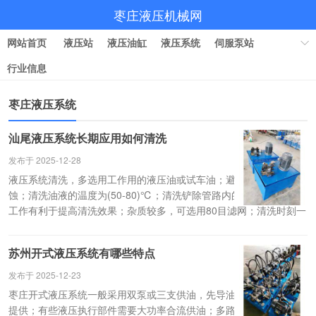
枣庄液压机械网
网站首页
液压站
液压油缸
液压系统
伺服泵站
行业信息
枣庄液压系统
汕尾液压系统长期应用如何清洗
发布于 2025-12-28
液压系统清洗，多选用工作用的液压油或试车油；避免液压元件受腐
蚀；清洗油液的温度为(50-80)℃；清洗铲除管路内的附着物；间歇
工作有利于提高清洗效果；杂质较多，可选用80目滤网；清洗时刻一
般为(48-60)小时；清洗结束时，液压泵还要接连工作，直到温度恢
复正常为止。
苏州开式液压系统有哪些特点
发布于 2025-12-23
枣庄开式液压系统一般采用双泵或三支供油，先导油由单独的先导泵
提供；有些液压执行部件需要大功率合流供油；多路阀经常分块供