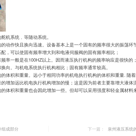
的舵机系统﹐等随动系统。
构的动作快且换向迅速。
设备基本上是一个固有的频率很大的振荡环
匹配，
可以使固有频率增大到和电液伺服阀的固有频率相比；
频率一般是在100HZ以上。
因而液压执行机构的频率响应是很快的
和换向。
与机电系统执行机构相比；固有频率通常较高。
构的体积和重量。
远小于相同功率的机电执行机构的体积和重量.
随着
量的增加远比机电执行机构增加的慢；
这是因为前者主要靠增大液体
构的体积和重量也会因此增加一些。
但却可以采用强度和轻金属材料
件组成部分
下一篇：
泉州液压系统