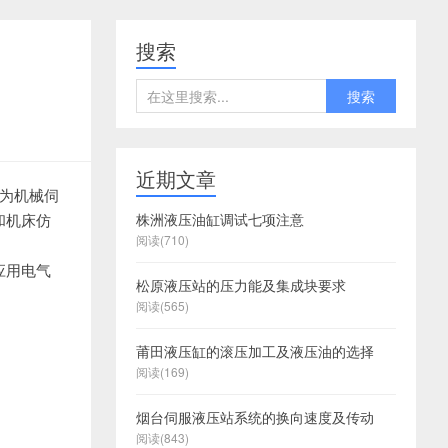
搜索
搜索
近期文章
为机械伺
泉
泉
泉
和机床仿
州
州
州
泉
泉
株洲液压油缸调试七项注意
阅读(710)
州
州
泉
应用电气
州
泉
松原液压站的压力能及集成块要求
州
阅读(565)
莆田液压缸的滚压加工及液压油的选择
阅读(169)
烟台伺服液压站系统的换向速度及传动
阅读(843)