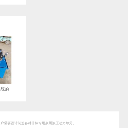
行
的
频
运
率
行
及
频
自
率
动
及
化
自
领
动
域
化
领
域
统的..
据用户需要设计制造各种非标专用泉州液压动力单元。