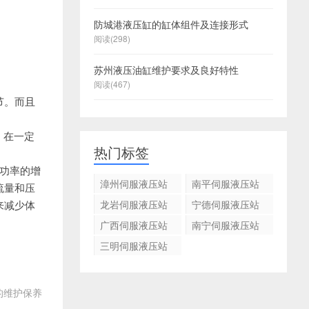
防城港液压缸的缸体组件及连接形式
阅读(298)
苏州液压油缸维护要求及良好特性
泉
泉
阅读(467)
节。
而且
州
州
泉
泉
州
州
泉
泉
；
在一定
州
州
泉
泉
泉
热门标签
州
州
州
泉
泉
功率的增
伺
州
州
泉
泉
泉
漳州伺服液压站
南平伺服液压站
流量和压
服
州
州
州
泉
系统的运行频率
系统的运行频率
来减少体
液
伺
州
泉
泉
龙岩伺服液压站
宁德伺服液压站
及自动化领域
及自动化领域
系统的运行频率
系统的运行频率
压
服
州
州
广西伺服液压站
南宁伺服液压站
及自动化领域
及自动化领域
站
液
系统的运行频率
系统的运行频率
三明伺服液压站
及自动化领域
及自动化领域
系
压
系统的运行频率
统
站
及自动化领域
的
系
的维护保养
运
统