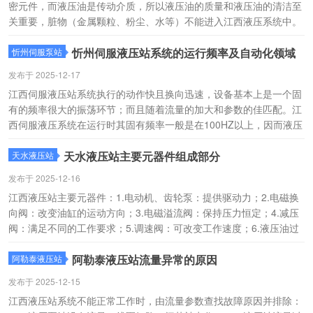
密元件，而液压油是传动介质，所以液压油的质量和液压油的清洁至
关重要，脏物（金属颗粒、粉尘、水等）不能进入江西液压系统中。
重要：在高温条件下液压油的有效使用寿命将大大降低；高温能够引
起密封垫片漏油；高温会使油的黏度和润滑性能下降。
忻州伺服液压站系统的运行频率及自动化领域
忻州伺服泵站
发布于 2025-12-17
江西伺服液压站系统执行的动作快且换向迅速，设备基本上是一个固
有的频率很大的振荡环节；而且随着流量的加大和参数的佳匹配。江
西伺服液压系统在运行时其固有频率一般是在100HZ以上，因而液压
执行机构的频率响应是很快的；在一定程度上易于高速启动、制动和
换向；与机电系统执行机构相比，固有频率通常较高。
天水液压站主要元器件组成部分
天水液压站
发布于 2025-12-16
江西液压站主要元器件：1.电动机、齿轮泵：提供驱动力；2.电磁换
向阀：改变油缸的运动方向；3.电磁溢流阀：保持压力恒定；4.减压
阀：满足不同的工作要求；5.调速阀：可改变工作速度；6.液压油过
滤器：处理杂质；7.压力表：显示压力；8.空气过滤器：过滤换气；
9.油位计：显示液位；10.温度表：显示温度；11.联接管路：输送液
阿勒泰液压站流量异常的原因
阿勒泰液压站
压驱动力。
发布于 2025-12-15
江西液压站系统不能正常工作时，由流量参数查找故障原因并排除：