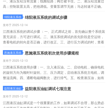
一、液压泵站没有流量；线圈短路；阀芯被卡住。二、液压站流量过
高；控制装置太高，把他调低。变量泵调节无效；马达转速不正确。
三、泵站流量过低；阀压力过低，提高压力。油泵的容积效率下降，
更换掉液压油泵。
绵阳液压系统的调试步骤
绵阳液压系统
发布于 2025-12-14
江西液压系统的调试步骤 ：一、正式调试之前，首先确认整个系统装
置无误后，方可进行调试。二、液压系统调试的首先阶段是空运转，
查看电机的转向是否正确，进行改正。三、进行压力调试的时，查看
整改系统有无泄漏现象，采取有用的处理办法。 四、当压力调试没有
问题之后，发动电机带动泵运转；调理变幅油缸的速度使之到达合适
恩施液压系统初次使用步骤规程
恩施液压系统
的要求。
发布于 2025-12-13
江西液压系统使用步骤：一、注入液压油。二、启动电机，确保电机
的旋转方向为顺时针旋转。三、压力调定，启动液压系统主电机，调
整溢流阀。四、通断电磁阀数次，进行排气。五、检查液压油，如有
泄漏发现立即解决。六、压力重调，调整溢流阀。七、手动操作，使
用手动泵25为蓄能器13加压，实现电磁阀得电功能。
益阳液压油缸调试七项注意
益阳液压油缸
发布于 2025-12-12
江西液压油缸调试是一个很重要的工作，如果调试不合理，那么势必