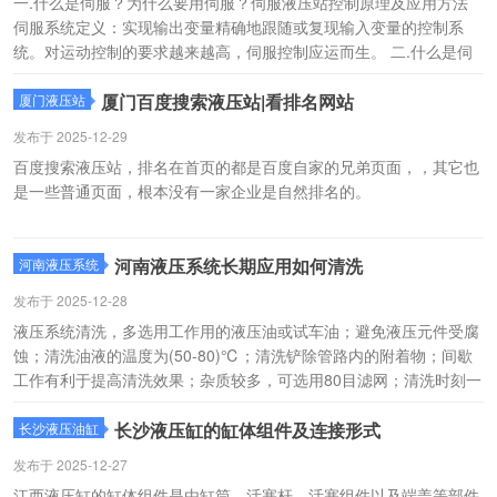
一.什么是伺服？为什么要用伺服？伺服液压站控制原理及应用方法
伺服系统定义：实现输出变量精确地跟随或复现输入变量的控制系
统。对运动控制的要求越来越高，伺服控制应运而生。 二.什么是伺
服电机？它有什么特点？
厦门百度搜索液压站|看排名网站
厦门液压站
发布于 2025-12-29
百度搜索液压站，排名在首页的都是百度自家的兄弟页面，，其它也
是一些普通页面，根本没有一家企业是自然排名的。
河南液压系统长期应用如何清洗
河南液压系统
发布于 2025-12-28
液压系统清洗，多选用工作用的液压油或试车油；避免液压元件受腐
蚀；清洗油液的温度为(50-80)℃；清洗铲除管路内的附着物；间歇
工作有利于提高清洗效果；杂质较多，可选用80目滤网；清洗时刻一
般为(48-60)小时；清洗结束时，液压泵还要接连工作，直到温度恢
复正常为止。
长沙液压缸的缸体组件及连接形式
长沙液压油缸
发布于 2025-12-27
江西液压缸的缸体组件是由缸筒、活塞杆、活塞组件以及端盖等部件