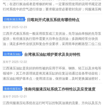
气；在进行换油或者是维修的时候，一定要按照使用的说明书规定进
行对系统中的空气进行排放；要求吸油管必要密封良好；伺服液压阀
在运行的过程中其传动是比较平稳的，设备的抗干扰的能力也是比较
的强；避免受到电磁波的外干扰的影响。
日喀则开式液压系统有哪些特点
日喀则液压系统
发布于 2025-12-23
江西开式液压系统一般采用双泵或三支供油，先导油由单独的先导泵
提供；有些液压执行部件需要大功率合流供油；多路阀经常分块供
油；满足多种作业状况和复合作业要求，采用简单的断路型二位二位
二位通阀和插座阀；将油从某个油路直接引向另一个油路，多采用单
向阀防止油回流，构成单向通道。
台湾液压油缸维护要求及良好特性
台湾液压油缸
发布于 2025-12-22
江西液压油缸是良好的特性被的应用于环保、钢铁、轻工以及水电等
领域中；其工作原理就是将其液压缸的往复运动通过齿条带动齿轮；
液压油缸维护基本点：使用清洁油，保持油量，及时更换漏油密封，
听声判断，把动力机的机械能转换成液体的压力能；其中在整个工作
过程中起到了一个很重要的作用。
淮南伺服液压站系统工作特性以及应变速度
淮南伺服泵站
发布于 2025-12-21
江西伺服液压站系统在运行时可以控制其油液的流量、方向以及压力