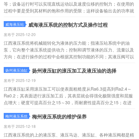
等；设备运行时可以实现直线运动以及速度位移的控制力；在使用的
过程中要是受到其材料的饱和作用的受限；这样设备输出去的功率就
会变得比较小；江西伺服液压系统在航飞以及飞行器等领域中使用的
很多，响应速度快；这样的伺服液压站具有很好的动态性能。
威海液压系统的控制方式及操作过程
威海液压站
发布于 2025-12-20
江西液压系统将机械能转化为液体的压力能；指液压站系统中的油
泵，它向整个液压系统提供动力；控制和调节液体的压力、流量以及
方向；在进行操作的过程中会根据其控制功能的不同；其液压阀可以
分为流量控制阀、方向控制阀以及村力控制阀；江西液压站系统会根
据其控制方式的不同，在进行制作时其液压阀可以分为开关式控制。
扬州液压缸的滚压加工及液压油的选择
扬州液压油缸
发布于 2025-12-19
江西液压缸采用滚压加工可以使表面粗糙度从Ra6.3提高到Ra2.4～
Ra0.2；其表面进行滚压加工后，其表层就会得强化极限强度和屈服
点增大；硬度可提高百分之15～30，而耐磨性提高百分之15；在进
行使用时选用其质量好的江西液压油，可以防止在工作的过程中出现
其气泡的现象；保持液压油温的正常的关键。
梅州液压系统的维护保养
梅州液压系统
发布于 2025-12-18
江西液压系统的上的液压泵、液压马达、液压缸、各种液压阀都是精