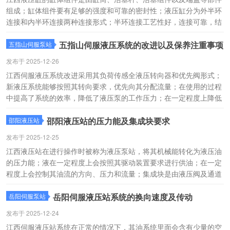
组成；缸体组件要有足够的强度和可靠的密封性；液压缸分为外半环
连接和内半环连接两种连接形式；半环连接工艺性好，连接可靠，结
构紧凑；江西液压缸的拉杆式连接，其设备的结构简单且工艺性好，
使用的过程中主要是将液压能转换为机械能。
五指山伺服液压系统的改进以及保养注重事项
五指山伺服泵站
发布于 2025-12-26
江西伺服液压系统改进采用其负荷传感全液压转向器和优先阀形式；
新液压系统能够按照其转向要求，优先向其分配流量；在使用的过程
中提高了系统的效率，降低了液压泵的工作压力；在一定程度上降低
系统工作压力，正确使用以及保养维护；检查和维护事项；在更换时
洗净油箱；设备的换油期为6个月。
邵阳液压站的压力能及集成块要求
邵阳液压站
发布于 2025-12-25
江西液压站在进行操作时被称为液压泵站，将其机械能转化为液压油
的压力能；液在一定程度上会按照其驱动装置要求进行供油；在一定
程度上会控制其油流的方向、压力和流量；集成块是由液压阀及通道
体组合而成；它对液压油实行方向、压力、流量调节；从而控制了液
动机方向的变换、力量的大小及速度的快慢，推动各种液压机械做
岳阳伺服液压站系统的换向速度及传动
岳阳伺服泵站
功。
发布于 2025-12-24
江西伺服液压站系统在正常的情况下，其油系统里面会含有少量的空