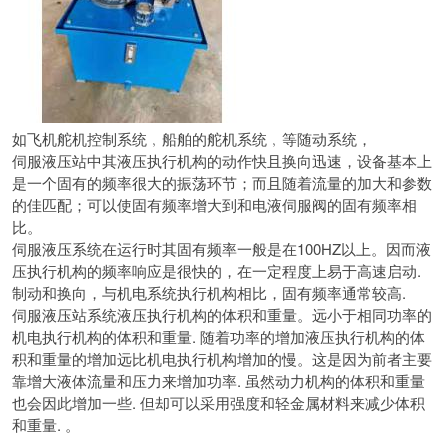
如飞机舵机控制系统﹐船舶的舵机系统﹐等随动系统，
伺服液压站中其液压执行机构的动作快且换向迅速，
设备基本上
是一个固有的频率很大的振荡环节；
而且随着流量的加大和参数
的佳匹配；
可以使固有频率增大到和电液伺服阀的固有频率相
比。
伺服液压系统在运行时其固有频率一般是在100HZ以上。
因而液
压执行机构的频率响应是很快的，
在一定程度上易于高速启动.
制动和换向，
与机电系统执行机构相比，固有频率通常较高.
伺服液压站系统液压执行机构的体积和重量。
远小于相同功率的
机电执行机构的体积和重量.
随着功率的增加液压执行机构的体
积和重量的增加远比机电执行机构增加的慢。
这是因为前者主要
靠增大液体流量和压力来增加功率.
虽然动力机构的体积和重量
也会因此增加一些.
但却可以采用强度和轻金属材料来减少体积
和重量. 。