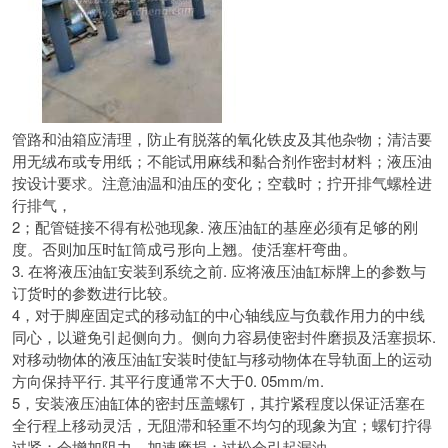
管路和油箱应清理，
防止有脱落的氧化铁皮及其他杂物；
清洁要
用无绒布或专用纸；
不能试用麻线和黏合剂作密封材料；液压油
按设计要求。注意油温和油压的变化；空载时；拧开排气螺栓进
行排气，
2；
配管链接不得有松弛现象.
液压油缸的基座必须有足够的刚
度。
否则加压时缸筒成弓形向上翘。使活塞杆弯曲。
3.
在将液压油缸安装到系统之前.
应将液压油缸标牌上的参数与
订货时的参数进行比较。
4，
对于脚座固定式的移动缸的中心轴线应与负载作用力的中线
同心，以避免引起侧向力。
侧向力容易使密封件磨损及活塞损坏.
对移动物体的液压油缸安装时使缸与移动物体在导轨面上的运动
方向保持平行. 其平行度通常不大于0. 05mm/m.
5，
安装液压油缸体的密封压盖螺钉，
其拧紧程度以保证活塞在
全行程上移动灵活，
无阻滞和轻重不均匀的现象为宜；螺钉拧得
过紧；会增加阻力，加速磨损；过松会引起漏油。