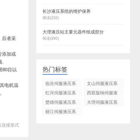
长沙液压系统的维护保养
阅读(232)
普
普
大理液压站主要元器件组成部分
。后者采
洱
洱
普
阅读(290)
洱
普
行添加或
洱
普
普
.
洱
洱
普
普
普
热门标签
80目以
伺
洱
洱
洱
普
普
服
洱
洱
普
普
临沧伺服液压系
文山伺服液压系
其电机温
液
洱
洱
普
统的改进以及保
统的改进以及保
。
压
伺
洱
普
普
红河伺服液压系
西双版纳伺服液
养注重事项
养注重事项
统的改进以及保
压系统的改进以
系
服
洱
洱
楚雄伺服液压系
大理伺服液压系
养注重事项
及保养注重事项
统
液
统的改进以及保
统的改进以及保
丽江伺服液压系
养注重事项
养注重事项
的
压
统的改进以及保
改
系
养注重事项
及连接形式
进
统
以
的