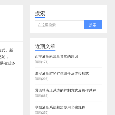
搜索
搜索
近期文章
形式。
新
普
普
普
充足，
洱
洱
洱
普
普
西宁液压站流量异常的原因
阅读(471)
供油过多
洱
洱
普
洱
普
淮安液压缸的缸体组件及连接形式
洱
阅读(298)
景德镇液压系统的控制方式及操作过程
阅读(886)
阜阳液压系统初次使用步骤规程
阅读(252)