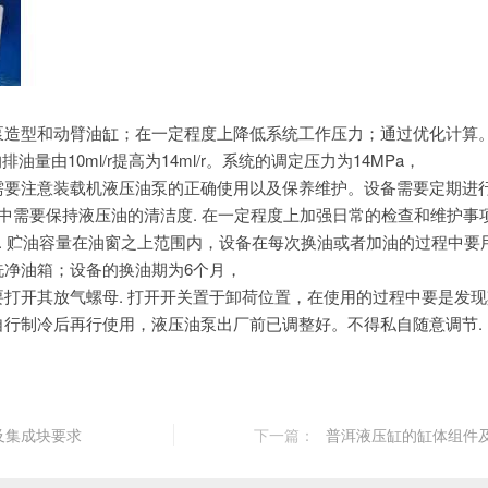
泵造型和动臂油缸；
在一定程度上降低系统工作压力；通过优化计算
油量由10ml/r提高为14ml/r。系统的调定压力为14MPa，
需要注意装载机液压油泵的正确使用以及保养维护。
设备需要定期进
中需要保持液压油的清洁度.
在一定程度上加强日常的检查和维护事项
.
贮油容量在油窗之上范围内，
设备在每次换油或者加油的过程中要用
洗净油箱；设备的换油期为6个月，
打开其放气螺母. 打开开关置于卸荷位置，
在使用的过程中要是发现
自行制冷后再行使用，
液压油泵出厂前已调整好。不得私自随意调节. 
及集成块要求
下一篇：
普洱液压缸的缸体组件