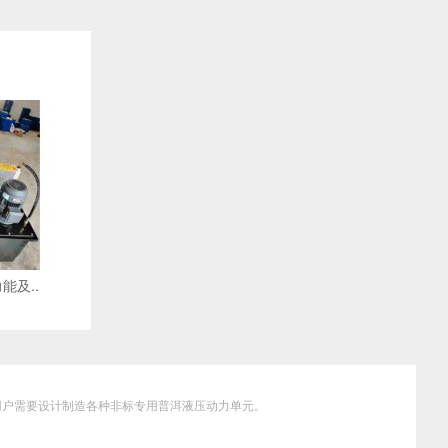
及
改
保
进
养
以
注
及
重
保
事
养
项
注
重
事
项
能及..
据用户需要设计制造各种非标专用普洱液压动力单元。