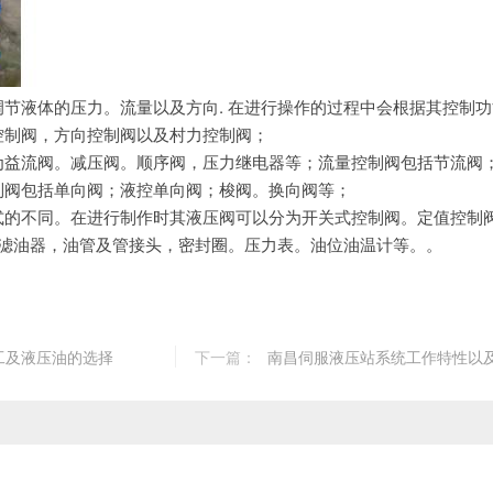
调节液体的压力。流量以及方向.
在进行操作的过程中会根据其控制功
控制阀，
方向控制阀以及村力控制阀；
为益流阀。减压阀。顺序阀，
压力继电器等；流量控制阀包括节流阀
制阀包括单向阀；液控单向阀；梭阀。换向阀等；
式的不同。
在进行制作时其液压阀可以分为开关式控制阀。
定值控制
 滤油器，油管及管接头，密封圈。压力表。油位油温计等。。
工及液压油的选择
下一篇：
南昌伺服液压站系统工作特性以