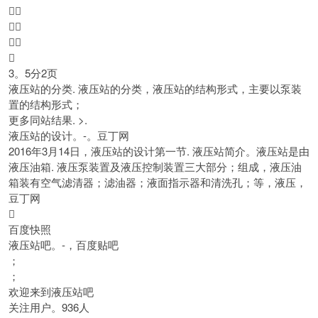




3。5分2页
液压站的分类. 液压站的分类，液压站的结构形式，
主要以泵装
置的结构形式；
更多同站结果. >.
液压站的设计。-。豆丁网
2016年3月14日，液压站的设计第一节. 液压站简介。液压站是由
液压油箱.
液压泵装置及液压控制装置三大部分；组成，
液压油
箱装有空气滤清器；滤油器；液面指示器和清洗孔；等，液压，
豆丁网

百度快照
液压站吧。-，百度贴吧
；
；
欢迎来到液压站吧
关注用户。936人