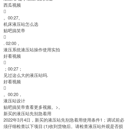
西瓜视频

。00:27。
机床液压站怎么选
贴吧搞笑帝

. 02:00，
液压系统液压站操作使用实拍
好看视频

；00:27；
见过这么大的液压站吗.
好看视频

。00:20，
液压站设计
贴吧搞笑帝查看更多视频。>。
新买的液压站先别急着用
2022年3月4日，
新买的液压站先别急着用使用条件1；
调试前必
须仔细检查以下项目:(1)收到货物后。
请检查液压站外观是否损