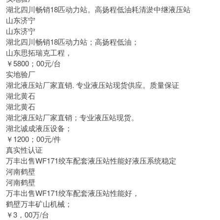
湖北四川畅销18匹动力站。
高扬程低油耗清淤中继液压站
山东济宁
山东济宁
湖北四川畅销18匹动力站；高扬程低油；
山东思拓瑞克工程，
￥5800；
00元/台
实地验厂
湖北液压站厂家直销. 专业液压站现货供应。
质量保证
湖北黄石
湖北黄石
湖北液压站厂家直销；专业液压站现货。
湖北诚成液压设备；
￥1200；
00元/件
真实性认证
万丰出售WF171绞车配套液压站性能好液压系统稳定
河南鹤壁
河南鹤壁
万丰出售WF171绞车配套液压站性能好，
鹤壁万丰矿山机械；
￥3，
00万/台