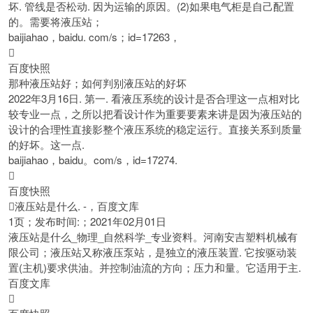
坏. 管线是否松动. 因为运输的原因。
(2)如果电气柜是自己配置
的。需要将液压站；
baijiahao，baidu. com/s；id=17263，

百度快照
那种液压站好；
如何判别液压站的好坏
2022年3月16日. 第一.
看液压系统的设计是否合理这一点相对比
较专业一点，
之所以把看设计作为重要要素来讲是因为液压站的
设计的合理性直接影整个液压系统的稳定运行。直接关系到质量
的好坏。这一点.
baijiahao，baidu。com/s，id=17274.

百度快照
液压站是什么. -，百度文库
1页；发布时间:；
2021年02月01日
液压站是什么_物理_自然科学_专业资料。
河南安吉塑料机械有
限公司；液压站又称液压泵站，是独立的液压装置.
它按驱动装
置(主机)要求供油。并控制油流的方向；压力和量。它适用于主.
百度文库
