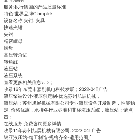
服务:执行德国的产品质量标准
特色:世界品牌Clamptek
设备名称:夹钳.
夹具
快速夹钳
夹钳
精密螺母
螺母
高压转角缸
转角缸
液压站
液压系统
查看更多相关信息>. >；
收录16年东莞市嘉刚机电科技发展；
2022-04广告
液压泵站设计-液压泵定制-优选苏州旭展机械，
液压站；
苏州旭展机械有限公司专业液压设备开发制造，性能稳
定. 价格优惠，
承接各行业标准和非标液压系统，液压站；请点
击；
在线服务:免费咨询更多详情
收录11年苏州旭展机械有限公司.
2022-04广告
银亚液压站-精工制造-规格齐全-适用范围广