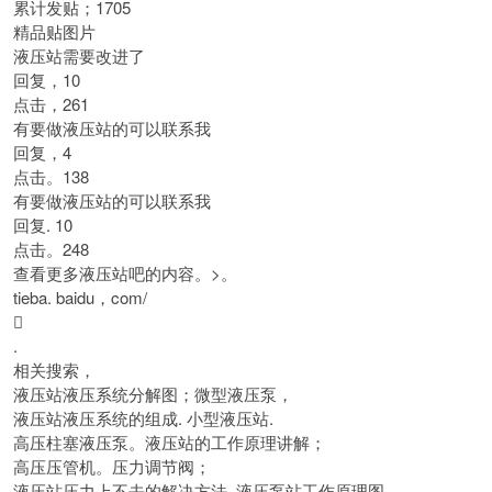
累计发贴；
1705
精品贴图片
液压站需要改进了
回复，10
点击，
261
有要做液压站的可以联系我
回复，4
点击。
138
有要做液压站的可以联系我
回复. 10
点击。
248
查看更多液压站吧的内容。>。
tieba. baidu，com/

.
相关搜索，
液压站液压系统分解图；微型液压泵，
液压站液压系统的组成. 小型液压站.
高压柱塞液压泵。液压站的工作原理讲解；
高压压管机。压力调节阀；
液压站压力上不去的解决方法. 液压泵站工作原理图.