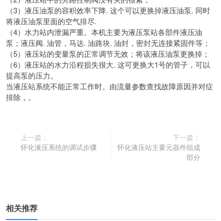
（3）液压油泵的容积效率下降.
这个可以更换掉液压油泵.
同时
将液压油泵里面的空气排尽.
（4）水力站内泄漏严重。
本机主要为液压泵站各部件液压油
泵；液压阀. 油管，
马达. 油路块. 油封，密封无连接紧固件等；
（5）液压站的变量泵的正常调节无效；将该液压油泵更换掉；
（6）液压站的水力沿程损失很大. 这可更换大1号的管子，可以
提高泵的压力。
当液压站系统不能正常工作时。
由流量参数查找故障原因并对症
排除，。
上一篇：
下一篇：
怀化液压系统的调试步骤
怀化液压站主要元器件组成
部分
相关推荐