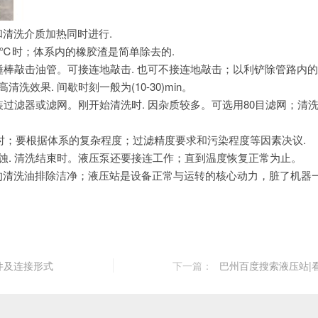
清洗介质加热同时进行.
)℃时；
体系内的橡胶渣是简单除去的.
锤棒敲击油管。可接连地敲击. 也可不接连地敲击；
以利铲除管路内的
洗效果. 间歇时刻一般为(10-30)min。
装过滤器或滤网。刚开始清洗时. 因杂质较多。可选用80目滤网；
清
)小时；要根据体系的复杂程度；
过滤精度要求和污染程度等因素决议.
蚀. 清洗结束时。液压泵还要接连工作；直到温度恢复正常为止。
的清洗油排除洁净；
液压站是设备正常与运转的核心动力，
脏了机器
件及连接形式
下一篇：
巴州百度搜索液压站|