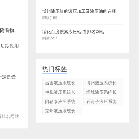
博州液压缸的滚压加工及液压油的选择
巴
阅读(169)
州
巴
附着物。
州
巴
巴
巴
绥化百度搜索液压站|看排名网站
州
州
州
巴
阅读(557)
洗后期改用
液
州
巴
压
州
系
巴
巴
热门标签
统
州
州
巴
巴
一定是受
长
液
州
州
巴
巴
昌吉液压系统长
博州液压系统长
期
压
州
州
期应用如何清洗
期应用如何清洗
应
系
伊犁液压系统长
塔城液压系统长
期应用如何清洗
期应用如何清洗
用
统
阿勒泰液压系统
石河子液压系统
如
长
长期应用如何清
长期应用如何清
克州液压系统长
洗
洗
何
期
看排名网站
期应用如何清洗
清
应
洗
用
如