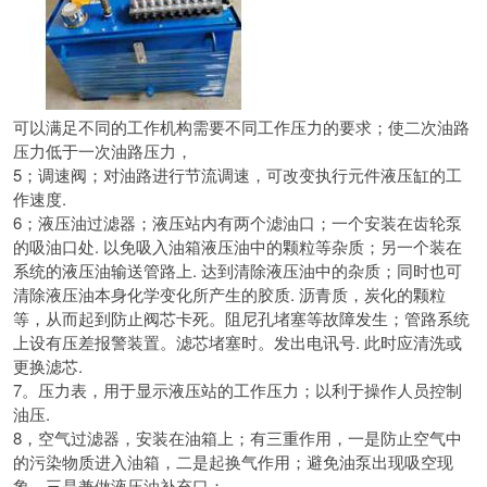
可以满足不同的工作机构需要不同工作压力的要求；
使二次油路
压力低于一次油路压力，
5；调速阀；对油路进行节流调速，
可改变执行元件液压缸的工
作速度.
6；液压油过滤器；液压站内有两个滤油口；
一个安装在齿轮泵
的吸油口处.
以免吸入油箱液压油中的颗粒等杂质；
另一个装在
系统的液压油输送管路上.
达到清除液压油中的杂质；
同时也可
清除液压油本身化学变化所产生的胶质. 沥青质，
炭化的颗粒
等，从而起到防止阀芯卡死。阻尼孔堵塞等故障发生；
管路系统
上设有压差报警装置。滤芯堵塞时。发出电讯号. 此时应清洗或
更换滤芯.
7。压力表，
用于显示液压站的工作压力；
以利于操作人员控制
油压.
8，空气过滤器，安装在油箱上；有三重作用，
一是防止空气中
的污染物质进入油箱，二是起换气作用；避免油泵出现吸空现
象，三是兼做液压油补充口；